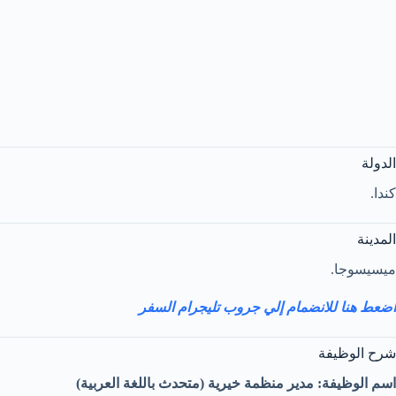
الدولة
كندا.
المدينة
ميسيسوجا.
اضعط هنا للانضمام إلي جروب تليجرام السفر
شرح الوظيفة
اسم الوظيفة: مدير منظمة خيرية (متحدث باللغة العربية)