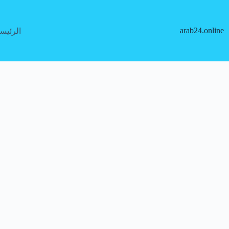
لتجاوز
لى
لمحتوى
arab24.online
الرئيس