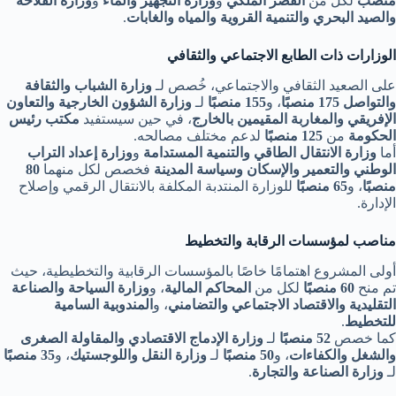
منصب
لكل من
القصر الملكي
و
وزارة التجهيز والماء
و
وزارة الفلاحة
والصيد البحري والتنمية القروية والمياه والغابات
.
الوزارات ذات الطابع الاجتماعي والثقافي
على الصعيد الثقافي والاجتماعي، خُصص لـ
وزارة الشباب والثقافة
والتواصل
175 منصبًا
، و
155 منصبًا
لـ
وزارة الشؤون الخارجية والتعاون
الإفريقي والمغاربة المقيمين بالخارج
، في حين سيستفيد
مكتب رئيس
الحكومة
من
125 منصبًا
لدعم مختلف مصالحه.
أما
وزارة الانتقال الطاقي والتنمية المستدامة
و
وزارة إعداد التراب
الوطني والتعمير والإسكان وسياسة المدينة
فخصص لكل منهما
80
منصبًا
، و
65 منصبًا
للوزارة المنتدبة المكلفة بالانتقال الرقمي وإصلاح
الإدارة.
مناصب لمؤسسات الرقابة والتخطيط
أولى المشروع اهتمامًا خاصًا بالمؤسسات الرقابية والتخطيطية، حيث
تم منح
60 منصبًا
لكل من
المحاكم المالية
، و
وزارة السياحة والصناعة
التقليدية والاقتصاد الاجتماعي والتضامني
، و
المندوبية السامية
للتخطيط
.
كما خصص
52 منصبًا
لـ
وزارة الإدماج الاقتصادي والمقاولة الصغرى
والشغل والكفاءات
، و
50 منصبًا
لـ
وزارة النقل واللوجستيك
، و
35 منصبًا
لـ
وزارة الصناعة والتجارة
.