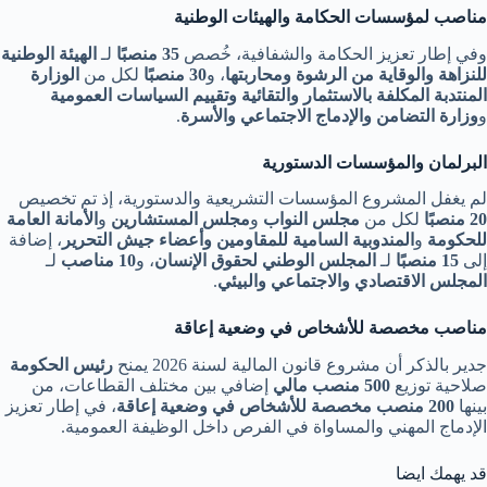
مناصب لمؤسسات الحكامة والهيئات الوطنية
وفي إطار تعزيز الحكامة والشفافية، خُصص
35 منصبًا
لـ
الهيئة الوطنية
للنزاهة والوقاية من الرشوة ومحاربتها
، و
30 منصبًا
لكل من
الوزارة
المنتدبة المكلفة بالاستثمار والتقائية وتقييم السياسات العمومية
و
وزارة التضامن والإدماج الاجتماعي والأسرة
.
البرلمان والمؤسسات الدستورية
لم يغفل المشروع المؤسسات التشريعية والدستورية، إذ تم تخصيص
20 منصبًا
لكل من
مجلس النواب
و
مجلس المستشارين
و
الأمانة العامة
للحكومة
و
المندوبية السامية للمقاومين وأعضاء جيش التحرير
، إضافة
إلى
15 منصبًا
لـ
المجلس الوطني لحقوق الإنسان
، و
10 مناصب
لـ
المجلس الاقتصادي والاجتماعي والبيئي
.
مناصب مخصصة للأشخاص في وضعية إعاقة
جدير بالذكر أن مشروع قانون المالية لسنة 2026 يمنح
رئيس الحكومة
صلاحية توزيع
500 منصب مالي
إضافي بين مختلف القطاعات، من
بينها
200 منصب مخصصة للأشخاص في وضعية إعاقة
، في إطار تعزيز
الإدماج المهني والمساواة في الفرص داخل الوظيفة العمومية.
قد يهمك ايضا