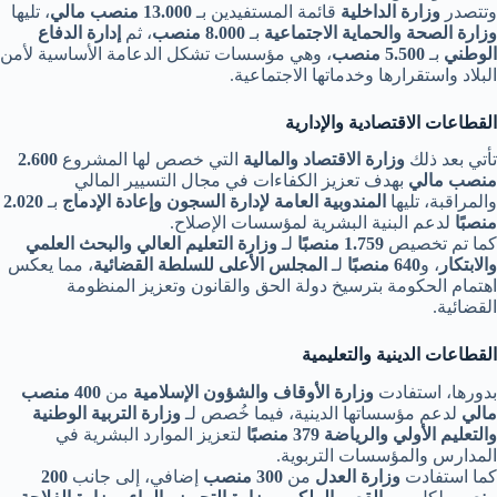
وتتصدر
وزارة الداخلية
قائمة المستفيدين بـ
13.000 منصب مالي
، تليها
وزارة الصحة والحماية الاجتماعية
بـ
8.000 منصب
، ثم
إدارة الدفاع
الوطني
بـ
5.500 منصب
، وهي مؤسسات تشكل الدعامة الأساسية لأمن
البلاد واستقرارها وخدماتها الاجتماعية.
القطاعات الاقتصادية والإدارية
تأتي بعد ذلك
وزارة الاقتصاد والمالية
التي خصص لها المشروع
2.600
منصب مالي
بهدف تعزيز الكفاءات في مجال التسيير المالي
والمراقبة، تليها
المندوبية العامة لإدارة السجون وإعادة الإدماج
بـ
2.020
منصبًا
لدعم البنية البشرية لمؤسسات الإصلاح.
كما تم تخصيص
1.759 منصبًا
لـ
وزارة التعليم العالي والبحث العلمي
والابتكار
، و
640 منصبًا
لـ
المجلس الأعلى للسلطة القضائية
، مما يعكس
اهتمام الحكومة بترسيخ دولة الحق والقانون وتعزيز المنظومة
القضائية.
القطاعات الدينية والتعليمية
بدورها، استفادت
وزارة الأوقاف والشؤون الإسلامية
من
400 منصب
مالي
لدعم مؤسساتها الدينية، فيما خُصص لـ
وزارة التربية الوطنية
والتعليم الأولي والرياضة
379 منصبًا
لتعزيز الموارد البشرية في
المدارس والمؤسسات التربوية.
كما استفادت
وزارة العدل
من
300 منصب
إضافي، إلى جانب
200