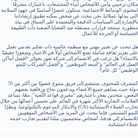
مكان ترحيبي وآمن للأشخاص لبناء المجتمعات. باعتبارك مشرفًا
لمحتوى الوسائط الاجتماعية، ستكون عنصرًا أساسيًا في جهود السلامة
التي يبذلها عملائنا. نحن نبحث عن شخص يمكنه تطبيق إرشاداتنا
بالإشارة إلى السياسات الدقيقة والمعتمدة على السياق في بيئة
متطورة. ستتخذ قرارات مستقلة ضد القضايا الصعبة ذات الطبيعة
الحساسة أو الحرجة للأعمال.
هل تبحث عن تغيير مهني مع منظمة عالمية ذات تفكير تقدمي تعمل
على تعزيز ثقافة شاملة تضع الأشخاص أولاً في الاعتبار وشعورًا حقيقيًا
بالانتماء؟ هل ترغب في الانضمام إلى شركة تفوز بجوائز “أفضل أماكن
العمل في العالم” و”أسعد الموظفين” و”أفضل الشركات للنمو
الوظيفي” كل عام؟
كمشرف للمحتوى، ستنضم إلى فريق متنوع عضويًا من أكثر من 70
دولة حيث يساهم جميع الأعضاء ويدعمون نجاح ورفاهية بعضهم
البعض، متحدين بفخر باعتبارهم “مغيري قواعد اللعبة”. معًا، نساعد
العلامات التجارية الأكثر شهرة في العالم على تحسين أعمالها من خلال
تجارب العملاء الاستثنائية (CX) والابتكار المدعوم بالتكنولوجيا. ونظرًا
للنمو المستمر، فإننا نبحث عن المزيد من الأشخاص الموهوبين
للانضمام إلى هدفنا، أشخاص متحمسون مثلنا لتقديم تجارب خدمة
عملاء استثنائية.