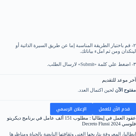
٢- قم باختيار الطريقة المناسبة إما عن طريق السيرة الذاتية أو
لينكدان ومن ثم املء بياناتك.
٣- اضغط علي كلمة «Submit» لارسال الطلب.
آخر موعد للتقديم
مفتوح الآن
لحين اكتمال العدد.
قدم الآن للعمل
الإعلان الرسمي
عقود العمل في إيطاليا : مطلوب 151 ألف عامل في برنامج ديكريتو
فلوسي Decreto Flussi 2024
إيطاليا، المعروفة بتاريخها الغني وثقافتها النابضة بالحياة ومناظرها