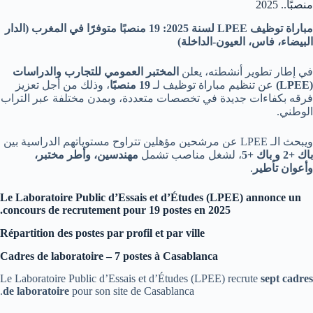
منصبًا.. 2025
مباراة توظيف LPEE لسنة 2025: 19 منصبًا متوفرًا في المغرب (الدار
البيضاء، فاس، العيون-الداخلة)
في إطار تطوير أنشطته، يعلن
المختبر العمومي للتجارب والدراسات
(LPEE)
عن تنظيم مباراة توظيف لـ
19 منصبًا
، وذلك من أجل تعزيز
فرقه بكفاءات جديدة في تخصصات متعددة، وبمدن مختلفة عبر التراب
الوطني.
ويبحث الـ LPEE عن مرشحين مؤهلين تتراوح مستوياتهم الدراسية بين
باك +2 و باك +5
، لشغل مناصب تشمل
مهندسين، وأطر مختبر،
وأعوان تأطير
.
Le Laboratoire Public d’Essais et d’Études (LPEE) annonce un
concours de recrutement pour 19 postes en 2025.
Répartition des postes par profil et par ville
Cadres de laboratoire – 7 postes à Casablanca
Le Laboratoire Public d’Essais et d’Études (LPEE) recrute
sept cadres
de laboratoire
pour son site de Casablanca.