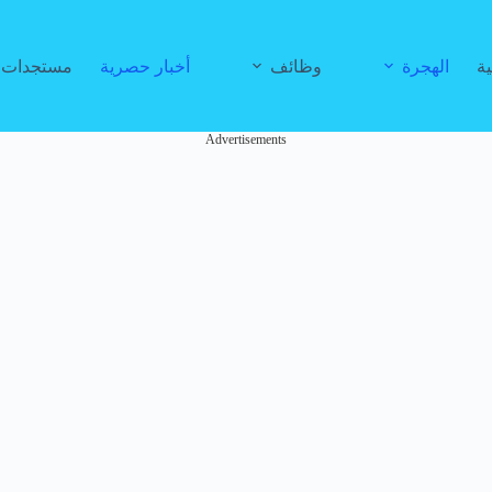
ية
الهجرة
وظائف
أخبار حصرية
مستجدات ا
Advertisements