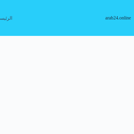
لتجاوز
لى
لمحتوى
arab24.online
الرئيس