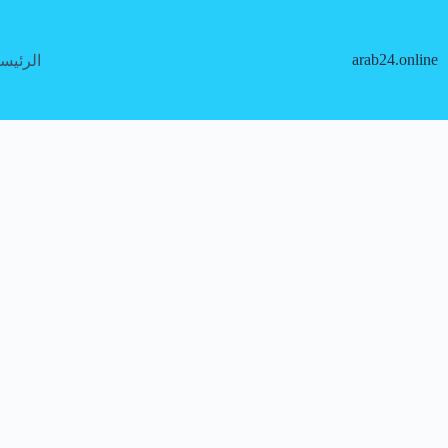
لتجاوز
لى
لمحتوى
arab24.online
الرئيس