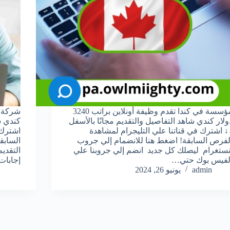
مؤسسة في كندا تقدم وظيفة أونلاين براتب 3240
ولار كندي شاهد التفاصيل والتقديم مجانًا بالأسفل
كندي ش
↓ اشترك في قناتنا علي التليجرام لمشاهدة
اشترك 
لفرص السابقة! اضغط هنا للانضمام إلي جروب
السابق
نستغرام ليصلك كل جديد انضم إلي جروبنا علي
التقدي
لفيس بوك حتي…
إجابا
admin
يونيو 26, 2024