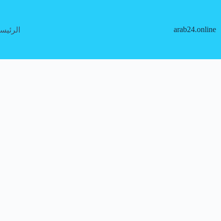
لتجاوز
لى
لمحتوى
arab24.online
الرئيس