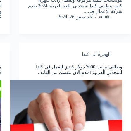
مؤسسات كندية مرموقة وتعطي راتب شهري
ت
كبير. وظائف كندا لمتحدثي اللغة العربية 2024 تقدم
شركة الأعمال في…
و
admin
أغسطس 26, 2024
ك
الهجرة الى كندا
وظائف براتب 7000 دولار كندي للعمل في كندا
لمتحدثي العربية l قدم الان بنفسك من الهاتف
دو