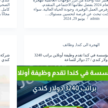
عتبر كندا واحدة من أبرز الوجهات العالمية للهجرة
كندي ش
لعام 2024 بفضل نظامها الاجتماعي المتقدم،
الصحي 
فرص العمل الوفيرة، وجودة الحياة العالية. سواء
كامل و
نت تبحث عن فرصة لتحسين مستواك…
مجانًا
admin
يونيو 29, 2024
الهجرة الى كندا
,
وظائف
مؤسسة في كندا تقدم وظيفة أونلاين براتب 3240
لار كندي / 27 دولار للساعة
كندي