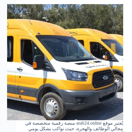
يُعتبر موقع arab24.online منصة رقمية متخصصة في
مجالي الوظائف والهجرة، حيث نواكب بشكل يومي