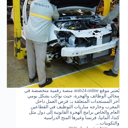
يُعتبر موقع arab24.online منصة رقمية متخصصة في
مجالي الوظائف والهجرة، حيث نواكب بشكل يومي
آخر المستجدات المتعلقة بـ: فرص العمل داخل
المغرب وخارجه مباريات التوظيف في القطاعين
العام والخاص برامج الهجرة القانونية إلى دول مثل
كندا، ألمانيا، فرنسا وغيرها المنح الدراسية
والتكوينات…